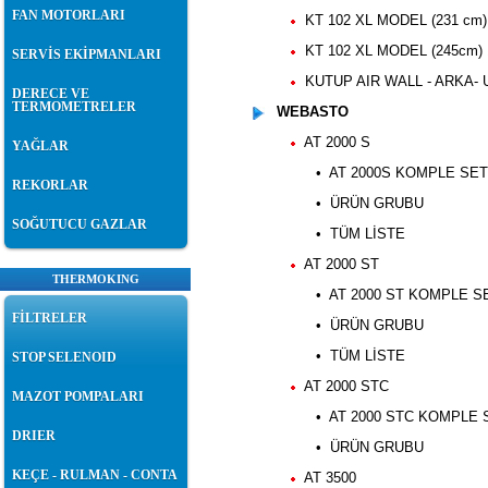
FAN MOTORLARI
KT 102 XL MODEL (231 cm)
KT 102 XL MODEL (245cm) 
SERVİS EKİPMANLARI
KUTUP AIR WALL - ARKA- 
DERECE VE
TERMOMETRELER
WEBASTO
AT 2000 S
YAĞLAR
• AT 2000S KOMPLE SET
REKORLAR
• ÜRÜN GRUBU
SOĞUTUCU GAZLAR
• TÜM LİSTE
AT 2000 ST
THERMOKING
• AT 2000 ST KOMPLE S
FİLTRELER
• ÜRÜN GRUBU
• TÜM LİSTE
STOP SELENOID
AT 2000 STC
MAZOT POMPALARI
• AT 2000 STC KOMPLE S
DRIER
• ÜRÜN GRUBU
KEÇE - RULMAN - CONTA
AT 3500