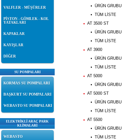
• ÜRÜN GRUBU
VALFLER - MÜŞÜRLER
• TÜM LİSTE
PİSTON - GÖMLEK - KOL
YATAKLARI
AT 3500 ST
• ÜRÜN GRUBU
KAPAKLAR
• TÜM LİSTE
KAYIŞLAR
AT 3900
DİĞER
• ÜRÜN GRUBU
• TÜM LİSTE
SU POMPALARI
AT 5000
KORMAS SU POMPALARI
• ÜRÜN GRUBU
AT 5000 ST
BAŞKURT SU POMPALARI
• ÜRÜN GRUBU
WEBASTO SU POMPALARI
• TÜM LİSTE
AT 5500
ELEKTRİKLİ ARAÇ PARK
KLİMALARI
• ÜRÜN GRUBU
WEBASTO
• TÜM LİSTE