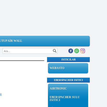
UTUP AİR WALL
ISITICILAR
WEBASTO
EBERSPACHER ISITICI
AIRTRONIC
R
EBERSPACHER SULU
ISITICI