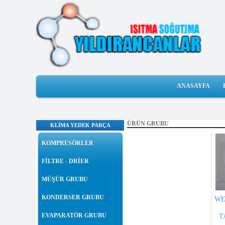
ANASAYFA
ÜRÜN GRUBU
KLİMA YEDEK PARÇA
KOMPRESÖRLER
FİLTRE - DRİER
MÜŞÜR GRUBU
KONDERSER GRUBU
WE
EVAPARATÖR GRUBU
T