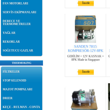
İncele
FAN MOTORLARI
SERVİS EKİPMANLARI
DERECE VE
TERMOMETRELER
YAĞLAR
REKORLAR
SANDEN 7H15
SOĞUTUCU GAZLAR
KOMPRESÖR-12V-8PK
GERİLİM = 12V KASNAK =
G
8PK Made in Singapure
THERMOKING
FİLTRELER
İncele
STOP SELENOID
MAZOT POMPALARI
DRIER
KEÇE - RULMAN - CONTA