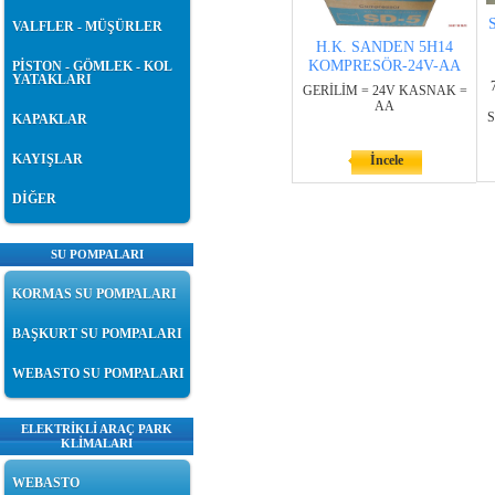
VALFLER - MÜŞÜRLER
H.K. SANDEN 5H14
KOMPRESÖR-24V-AA
PİSTON - GÖMLEK - KOL
YATAKLARI
GERİLİM = 24V KASNAK =
AA
S
KAPAKLAR
KAYIŞLAR
İncele
DİĞER
SU POMPALARI
KORMAS SU POMPALARI
BAŞKURT SU POMPALARI
WEBASTO SU POMPALARI
ELEKTRİKLİ ARAÇ PARK
KLİMALARI
WEBASTO